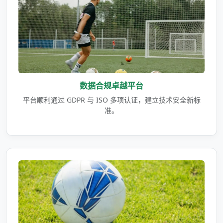
数据合规卓越平台
平台顺利通过 GDPR 与 ISO 多项认证，建立技术安全新标
准。