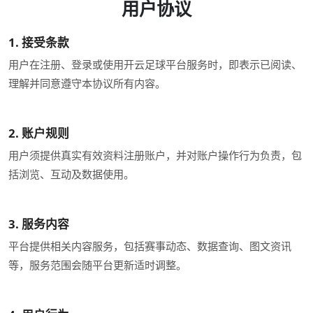
用户协议
1. 接受条款
用户在注册、登录或使用开云足球平台服务时，即表示已阅读、
理解并同意遵守本协议所有内容。
2. 账户规则
用户须提供真实有效资料注册账户，并对账户操作行为负责，包
括浏览、互动及数据使用。
3. 服务内容
平台提供相关内容服务，包括赛事动态、数据查询、图文资讯
等，服务范围会随平台更新适时调整。