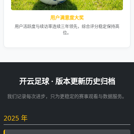
用户满意度大奖
用户活跃度与续访率连续三年领先，综合评分稳定保持高
位。
开云足球 · 版本更新历史归档
我们记录每次进步，只为更稳定的赛事观看与数据服务。
2025 年