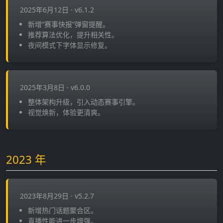
2025年6月12日 · v6.1.2
新增“赛事快报”弹窗提醒。
推荐算法优化，提升相关性。
夜间模式下字体显示修复。
2025年3月8日 · v6.0.0
整体架构升级，引入动态赛事引擎。
视觉焕新，体验更清爽。
2023 年
2023年8月29日 · v5.2.7
新增热门话题聚合区。
直播性能进一步增强。