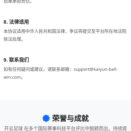
后果承担责任。
8. 法律适用
本协议适用中华人民共和国法律，争议将提交至平台所在地法院
依法处理。
9. 联系我们
如有任何疑问或建议，请联系邮箱：support@kaiyun-ball-
win.com。
荣誉与成就
开云足球 在多个国际赛事科技平台评比中脱颖而出，持续提