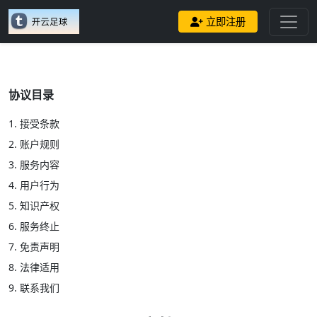
立即注册
协议目录
1. 接受条款
2. 账户规则
3. 服务内容
4. 用户行为
5. 知识产权
6. 服务终止
7. 免责声明
8. 法律适用
9. 联系我们